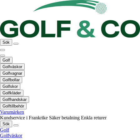
Sök
Golf
Golfväskor
Golfvagnar
Golfbollar
Golfskor
Golfkläder
Golfhandskar
Golftillbehör
Varumärken
Kundservice i Frankrike
Säker betalning
Enkla returer
Sök
Golf
Golfväskor