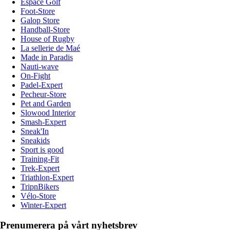
Espace Golf
Foot-Store
Galop Store
Handball-Store
House of Rugby
La sellerie de Maé
Made in Paradis
Nauti-wave
On-Fight
Padel-Expert
Pecheur-Store
Pet and Garden
Slowood Interior
Smash-Expert
Sneak'In
Sneakids
Sport is good
Training-Fit
Trek-Expert
Triathlon-Expert
TripnBikers
Vélo-Store
Winter-Expert
Prenumerera på vårt nyhetsbrev