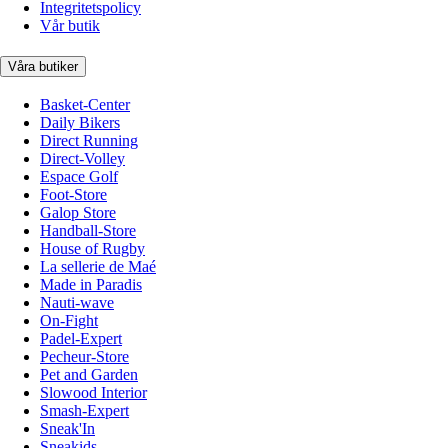
Integritetspolicy
Vår butik
Våra butiker
Basket-Center
Daily Bikers
Direct Running
Direct-Volley
Espace Golf
Foot-Store
Galop Store
Handball-Store
House of Rugby
La sellerie de Maé
Made in Paradis
Nauti-wave
On-Fight
Padel-Expert
Pecheur-Store
Pet and Garden
Slowood Interior
Smash-Expert
Sneak'In
Sneakids