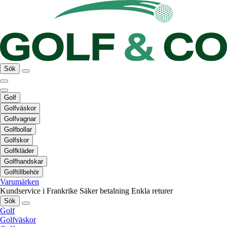
Sök
Golf
Golfväskor
Golfvagnar
Golfbollar
Golfskor
Golfkläder
Golfhandskar
Golftillbehör
Varumärken
Kundservice i Frankrike
Säker betalning
Enkla returer
Sök
Golf
Golfväskor