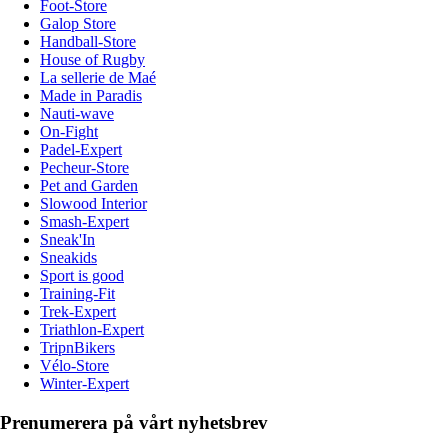
Foot-Store
Galop Store
Handball-Store
House of Rugby
La sellerie de Maé
Made in Paradis
Nauti-wave
On-Fight
Padel-Expert
Pecheur-Store
Pet and Garden
Slowood Interior
Smash-Expert
Sneak'In
Sneakids
Sport is good
Training-Fit
Trek-Expert
Triathlon-Expert
TripnBikers
Vélo-Store
Winter-Expert
Prenumerera på vårt nyhetsbrev