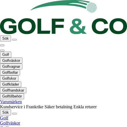
Sök
Golf
Golfväskor
Golfvagnar
Golfbollar
Golfskor
Golfkläder
Golfhandskar
Golftillbehör
Varumärken
Kundservice i Frankrike
Säker betalning
Enkla returer
Sök
Golf
Golfväskor