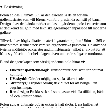
Beskrivning
Polon adidas Ultimate 365 är den essentiella delen för alla
golfentusiaster som vill förena komfort, prestanda och stil på banan.
Designad av det kända märket adidas, ingår denna polo i en serie som
är dedikerad till golf, med tekniska egenskaper anpassade till moderna
golfare.
Tillverkad av högkvalitativa material garanterar polon Ultimate 365 en
utmärkt rörelsefrihet tack vare sin ergonomiska passform. De använda
tygerna möjliggör också stor andningsförmåga, vilket är viktigt för att
hålla sig fräsch under hela dagen, även under de soligaste rundorna.
Bland de egenskaper som särskiljer denna polo hittar vi:
Fukttransportteknologi:
Transporterar bort svett för optimal
komfort.
UV-skydd:
Gör det möjligt att spela säkert i solen.
Stretchtyg:
Erbjuder otrolig flexibilitet för att svinga utan
begränsningar.
Ren design:
En klassisk stil som passar vid alla tillfällen, både
på och utanför banan.
Polon adidas Ultimate 365 är också lätt att sköta. Dess hållbarhet