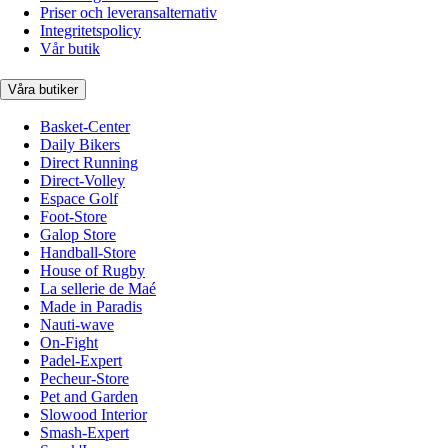
Priser och leveransalternativ
Integritetspolicy
Vår butik
Våra butiker
Basket-Center
Daily Bikers
Direct Running
Direct-Volley
Espace Golf
Foot-Store
Galop Store
Handball-Store
House of Rugby
La sellerie de Maé
Made in Paradis
Nauti-wave
On-Fight
Padel-Expert
Pecheur-Store
Pet and Garden
Slowood Interior
Smash-Expert