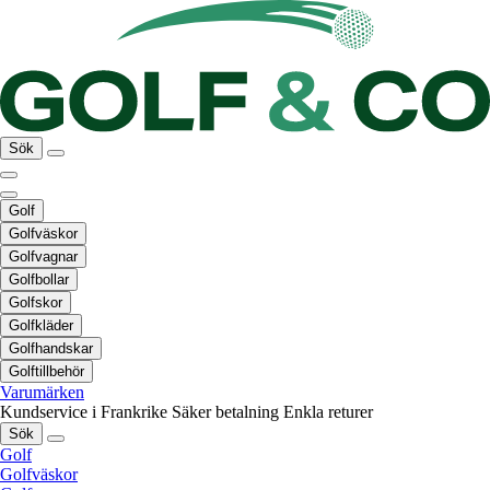
Sök
Golf
Golfväskor
Golfvagnar
Golfbollar
Golfskor
Golfkläder
Golfhandskar
Golftillbehör
Varumärken
Kundservice i Frankrike
Säker betalning
Enkla returer
Sök
Golf
Golfväskor