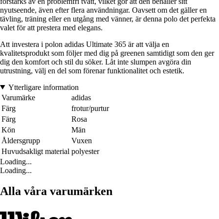
förstärks av en problemfri tvätt, vilket gör att den behåller sitt
nyutseende, även efter flera användningar. Oavsett om det gäller en
tävling, träning eller en utgång med vänner, är denna polo det perfekta
valet för att prestera med elegans.
Att investera i polon adidas Ultimate 365 är att välja en
kvalitetsprodukt som följer med dig på greenen samtidigt som den ger
dig den komfort och stil du söker. Låt inte slumpen avgöra din
utrustning, välj en del som förenar funktionalitet och estetik.
Ytterligare information
Varumärke
adidas
Färg
frotur/purtur
Färg
Rosa
Kön
Män
Åldersgrupp
Vuxen
Huvudsakligt material
polyester
Loading...
Loading...
Alla våra varumärken