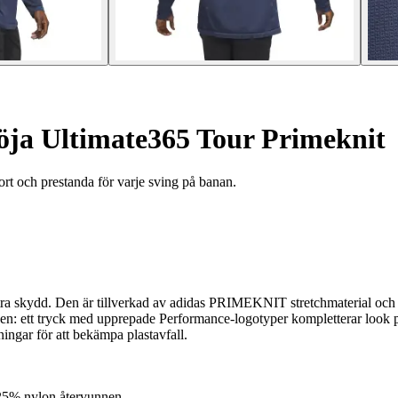
ja Ultimate365 Tour Primeknit
rt och prestanda för varje sving på banan.
xtra skydd. Den är tillverkad av adidas PRIMEKNIT stretchmaterial och 
hen: ett tryck med upprepade Performance-logotyper kompletterar look p
ingar för att bekämpa plastavfall.
25% nylon återvunnen.