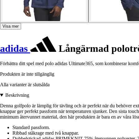
Visa mer
adidas
Långärmad polotrö
Förbättra ditt spel med polo adidas Ultimate365, som kombinerar komfo
Produkten är inte tillgänglig
Alla varianter är slutsålda
Beskrivning
Denna golfpolo är lämplig för tävling och är perfekt när du behöver e
knappar ger perfekt passform när temperaturen sjunker. Den sista touc
minimum återvunnet material, den här produkten är bara en av våra lösn
Standard passform.
Ribbad ståkrage med två knappar.
Dubbelstickad adidas PRIMEKNIT 75% återvunnen polyester, 