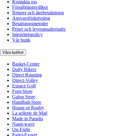
Kontakta oss
Försäljningsvillkor
Returer och återbetalningar
Ansvarsfriskrivning
Betalningsmetoder
Priser och leveransalternativ
Integritetspolicy
Vår butik
Våra butiker
Basket-Center
Daily Bikers
Direct Running
Direct-Volley
Espace Golf
Foot-Store
Galop Store
Handball-Store
House of Rugby
La sellerie de Maé
Made in Paradis
Nauti-wave
On-Fight
Padel-Expert