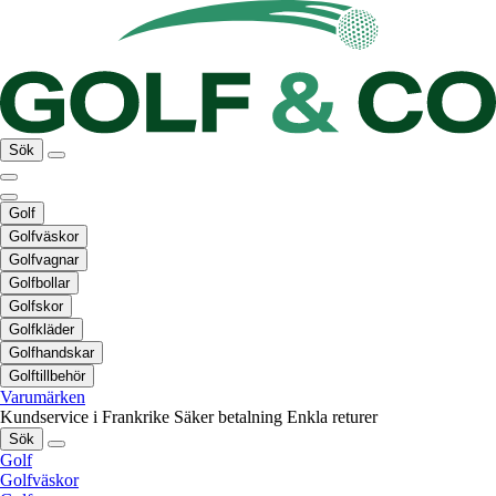
Sök
Golf
Golfväskor
Golfvagnar
Golfbollar
Golfskor
Golfkläder
Golfhandskar
Golftillbehör
Varumärken
Kundservice i Frankrike
Säker betalning
Enkla returer
Sök
Golf
Golfväskor