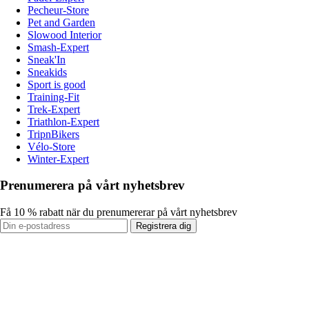
Pecheur-Store
Pet and Garden
Slowood Interior
Smash-Expert
Sneak'In
Sneakids
Sport is good
Training-Fit
Trek-Expert
Triathlon-Expert
TripnBikers
Vélo-Store
Winter-Expert
Prenumerera på vårt nyhetsbrev
Få 10 % rabatt när du prenumererar på vårt nyhetsbrev
Registrera dig