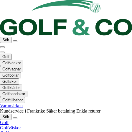
Sök
Golf
Golfväskor
Golfvagnar
Golfbollar
Golfskor
Golfkläder
Golfhandskar
Golftillbehör
Varumärken
Kundservice i Frankrike
Säker betalning
Enkla returer
Sök
Golf
Golfväskor