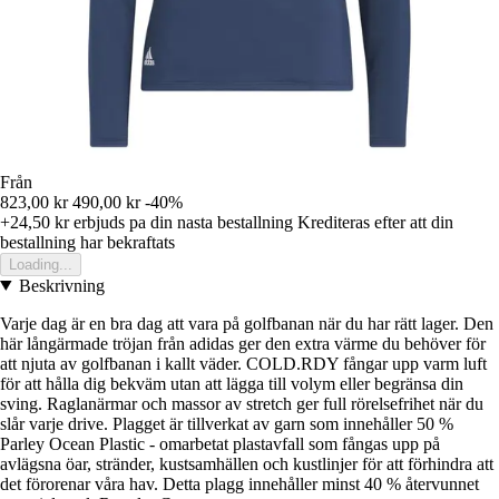
Från
823,00 kr
490,00 kr
-40%
+24,50 kr
erbjuds pa din nasta bestallning
Krediteras efter att din
bestallning har bekraftats
Loading...
Beskrivning
Varje dag är en bra dag att vara på golfbanan när du har rätt lager. Den
här långärmade tröjan från adidas ger den extra värme du behöver för
att njuta av golfbanan i kallt väder. COLD.RDY fångar upp varm luft
för att hålla dig bekväm utan att lägga till volym eller begränsa din
sving. Raglanärmar och massor av stretch ger full rörelsefrihet när du
slår varje drive. Plagget är tillverkat av garn som innehåller 50 %
Parley Ocean Plastic - omarbetat plastavfall som fångas upp på
avlägsna öar, stränder, kustsamhällen och kustlinjer för att förhindra att
det förorenar våra hav. Detta plagg innehåller minst 40 % återvunnet