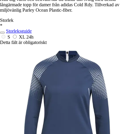
långärmade topp för damer från adidas Cold Rdy. Tillverkad av
miljövänlig Parley Ocean Plastic-fiber.
Storlek
*
Storleksguide
S
XL
24h
Detta fält är obligatoriskt