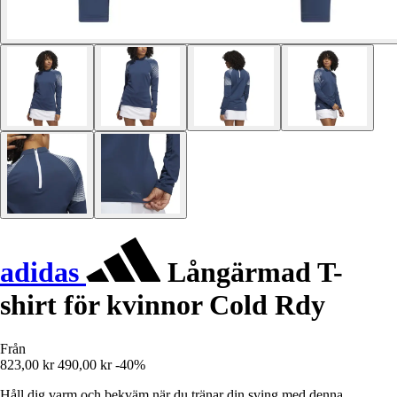
adidas
Långärmad T-
shirt för kvinnor Cold Rdy
Från
823,00 kr
490,00 kr
-40%
Håll dig varm och bekväm när du tränar din sving med denna