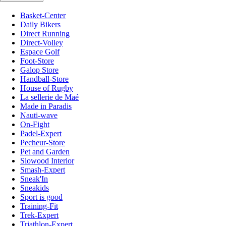
Basket-Center
Daily Bikers
Direct Running
Direct-Volley
Espace Golf
Foot-Store
Galop Store
Handball-Store
House of Rugby
La sellerie de Maé
Made in Paradis
Nauti-wave
On-Fight
Padel-Expert
Pecheur-Store
Pet and Garden
Slowood Interior
Smash-Expert
Sneak'In
Sneakids
Sport is good
Training-Fit
Trek-Expert
Triathlon-Expert