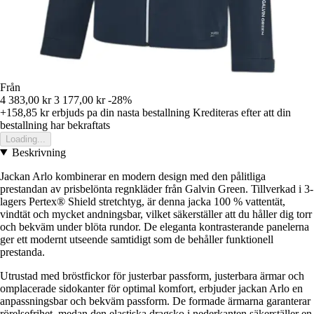
Från
4 383,00 kr
3 177,00 kr
-28%
+158,85 kr
erbjuds pa din nasta bestallning
Krediteras efter att din
bestallning har bekraftats
Loading...
Beskrivning
Jackan Arlo kombinerar en modern design med den pålitliga
prestandan av prisbelönta regnkläder från Galvin Green. Tillverkad i 3-
lagers Pertex® Shield stretchtyg, är denna jacka 100 % vattentät,
vindtät och mycket andningsbar, vilket säkerställer att du håller dig torr
och bekväm under blöta rundor. De eleganta kontrasterande panelerna
ger ett modernt utseende samtidigt som de behåller funktionell
prestanda.
Utrustad med bröstfickor för justerbar passform, justerbara ärmar och
omplacerade sidokanter för optimal komfort, erbjuder jackan Arlo en
anpassningsbar och bekväm passform. De formade ärmarna garanterar
rörelsefrihet, medan den elastiska dragsko i nederkanten säkerställer en