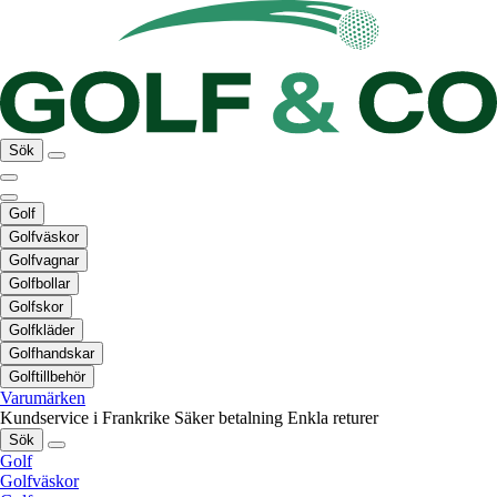
Sök
Golf
Golfväskor
Golfvagnar
Golfbollar
Golfskor
Golfkläder
Golfhandskar
Golftillbehör
Varumärken
Kundservice i Frankrike
Säker betalning
Enkla returer
Sök
Golf
Golfväskor