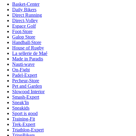
Basket-Center
Daily Bikers
Direct Running
Direct-Volley
Espace Golf
Foot-Store
Galop Store
Handball-Store
House of Rugby
La sellerie de Maé
Made in Paradis
Nauti-wave
On-Fight
Padel-Expert
Pecheur-Store
Pet and Garden
Slowood Interior
Smash-Expert
Sneak'In
Sneakids
Sport is good
Training-Fit
Trek-Expert
Triathlon-Expert
TripnBikers