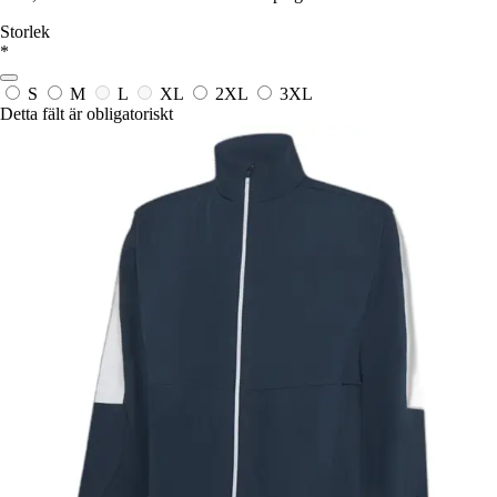
Storlek
*
S
M
L
XL
2XL
3XL
Detta fält är obligatoriskt