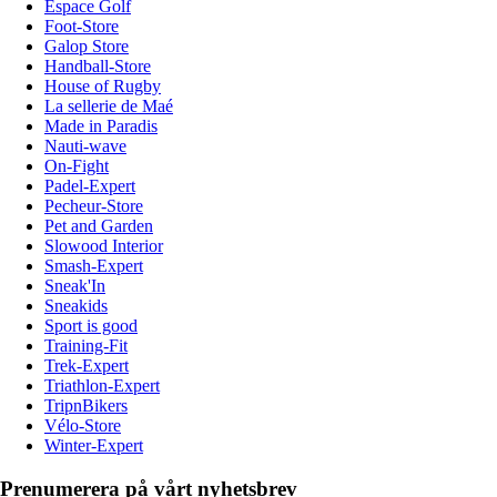
Espace Golf
Foot-Store
Galop Store
Handball-Store
House of Rugby
La sellerie de Maé
Made in Paradis
Nauti-wave
On-Fight
Padel-Expert
Pecheur-Store
Pet and Garden
Slowood Interior
Smash-Expert
Sneak'In
Sneakids
Sport is good
Training-Fit
Trek-Expert
Triathlon-Expert
TripnBikers
Vélo-Store
Winter-Expert
Prenumerera på vårt nyhetsbrev