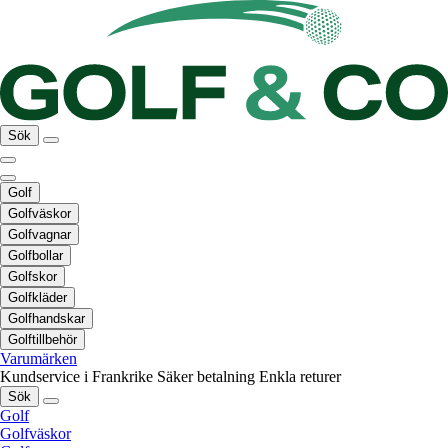
Sök
Golf
Golfväskor
Golfvagnar
Golfbollar
Golfskor
Golfkläder
Golfhandskar
Golftillbehör
Varumärken
Kundservice i Frankrike
Säker betalning
Enkla returer
Sök
Golf
Golfväskor