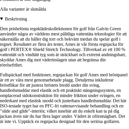
Alla varianter är slutsålda
Beskrivning
Den prisbelönta regnklädeskollektionen för golf från Galvin Green
använder några av världens mest pålitliga vattentäta teknologier för att
säkerställa att du håller dig torr och bekväm medan du spelar golf i
regnet. Resultatet av flera års tester, Ames är vår första regnjacka för
golf i PERTEX® Shield Stretch Technology. Tillverkad av ett 100 %
vattentätt och vindtätt tyg som är sträckbart och extremt andningsbart,
skyddar Ames dig mot väderinslagen utan att begränsa din
rörelsefrihet.
Fullspäckad med funktioner, regnjackan för golf Ames med bröstpanel
är ett av våra mest genomarbetade plagg. Detaljerna inkluderar
bröstflikar för att justera bröstets bredd under din sving,
handledsmuddar med elastik och ett praktiskt stängningssystem, en
omplacerad sidokonstruktion för mindre friktion under svingen, en
nederkant med elastisk snodd och justerbara handledsmuddar. Det här
ISO-testade tyget har en PFC-fri vattenavvisande behandling och en
"slide and glide"-interiör, vilket innebär att du enkelt kan ta på dig
jackan även när du har flera lager under. Vädret är oförutsägbart. Det
är inte vi. Upptäck en regnjacka designad för den seriösa golfaren.