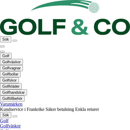
Sök
Golf
Golfväskor
Golfvagnar
Golfbollar
Golfskor
Golfkläder
Golfhandskar
Golftillbehör
Varumärken
Kundservice i Frankrike
Säker betalning
Enkla returer
Sök
Golf
Golfväskor