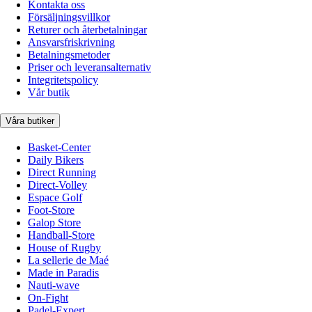
Kontakta oss
Försäljningsvillkor
Returer och återbetalningar
Ansvarsfriskrivning
Betalningsmetoder
Priser och leveransalternativ
Integritetspolicy
Vår butik
Våra butiker
Basket-Center
Daily Bikers
Direct Running
Direct-Volley
Espace Golf
Foot-Store
Galop Store
Handball-Store
House of Rugby
La sellerie de Maé
Made in Paradis
Nauti-wave
On-Fight
Padel-Expert