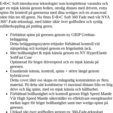
E•R•C Soft introducerar teknologier som kompletterar varandra och
ger en mjuk känsla genom bollen, otrolig distans med drivern, extra
spinn för kontroll på greenerna med dina wedges och en avancerad
sikte från tee till green. Nu finns E•R•C Soft 360 Fade med vår NYA
360°-Fade-teknologi, med bättre sikte över golfbollen och synlig
rullåterkoppling på putting green.
Förbättrat spinn på greenen genom ny GRIP Urethan-
beläggning
Detta beläggningssystem erbjuder förbättrad kontroll vid
närspelslag och kortspel genom en högelastisk lack.
Mer bollhastighet & mjuk känsla genom en NY HyperElastic
SoftFast Core
Optimerad för högre driverspeed och en mjuk känsla på
greenen.
Enastående känsla, kontroll, spinn + större längd genom
hybridcover
Detta cover låter oss skapa en mångsidig konstruktion av flera
material. På detta sätt kombinerar vi maximal distans från en hög
drive och låg spinn, med en mjuk känsla och hållbarhet.
Förbättrad bollhastighet och kontroll genom High Speed Mantle
Vår High Speed Mantle säkerställer en effektivare energitransfer
mellan lager för högre bollhastighet samt mer wedge-spinn på
greenen.
Utökad sikt över golfbollen genom ny 360-Fade-teknologi