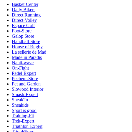
Basket-Center
Daily Bikers
Direct Running
Direct-Volley
Espace Golf
Foot-Store
Galop Store
Handball-Store
House of Rugby
La sellerie de Maé
Made in Paradis
Nauti-wave
On-Fight
Padel-Expert
Pecheur-Store
Pet and Garden
Slowood Interior
Smash-Expert
Sneak'In
Sneakids
Sport is good
Training-Fit
Trek-Expert
Triathlon-Expert
TripnBikers