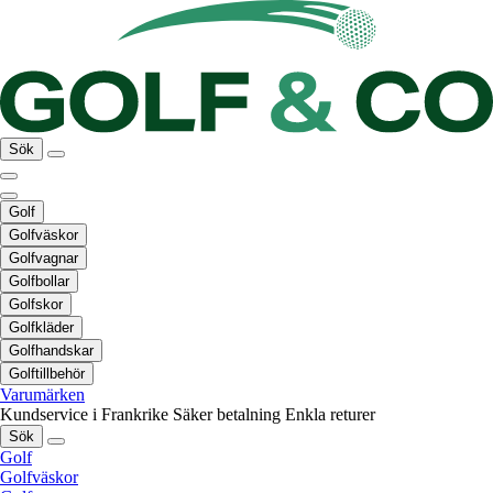
Sök
Golf
Golfväskor
Golfvagnar
Golfbollar
Golfskor
Golfkläder
Golfhandskar
Golftillbehör
Varumärken
Kundservice i Frankrike
Säker betalning
Enkla returer
Sök
Golf
Golfväskor