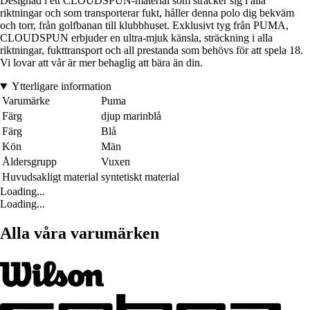
Designad i ett CLOUDSPUN-material som sträcker sig i alla
riktningar och som transporterar fukt, håller denna polo dig bekväm
och torr, från golfbanan till klubbhuset. Exklusivt tyg från PUMA,
CLOUDSPUN erbjuder en ultra-mjuk känsla, sträckning i alla
riktningar, fukttransport och all prestanda som behövs för att spela 18.
Vi lovar att vår är mer behaglig att bära än din.
Ytterligare information
Varumärke
Puma
Färg
djup marinblå
Färg
Blå
Kön
Män
Åldersgrupp
Vuxen
Huvudsakligt material
syntetiskt material
Loading...
Loading...
Alla våra varumärken