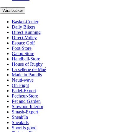
Våra butiker
Basket-Center
Daily Bikers
Direct Running
Direct-Volley
Espace Golf
Foot-Store
Galop Store
Handball-Store
House of Rugby
La sellerie de Maé
Made in Paradis
Nauti-wave
On-Fight
Padel-Expert
Pecheur-Store
Pet and Garden
Slowood Interior
Smash-Expert
Sneak'In
Sneakids
Sport is good