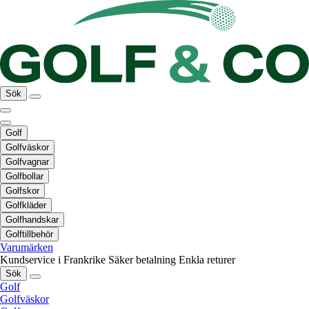
Sök
Golf
Golfväskor
Golfvagnar
Golfbollar
Golfskor
Golfkläder
Golfhandskar
Golftillbehör
Varumärken
Kundservice i Frankrike
Säker betalning
Enkla returer
Sök
Golf
Golfväskor