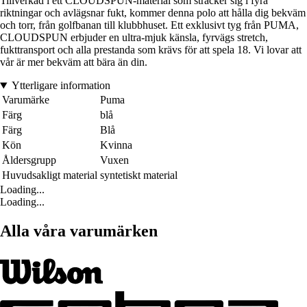
Tillverkad i ett CLOUDSPUN-material som sträcker sig i fyra
riktningar och avlägsnar fukt, kommer denna polo att hålla dig bekväm
och torr, från golfbanan till klubbhuset. Ett exklusivt tyg från PUMA,
CLOUDSPUN erbjuder en ultra-mjuk känsla, fyrvägs stretch,
fukttransport och alla prestanda som krävs för att spela 18. Vi lovar att
vår är mer bekväm att bära än din.
Ytterligare information
Varumärke
Puma
Färg
blå
Färg
Blå
Kön
Kvinna
Åldersgrupp
Vuxen
Huvudsakligt material
syntetiskt material
Loading...
Loading...
Alla våra varumärken