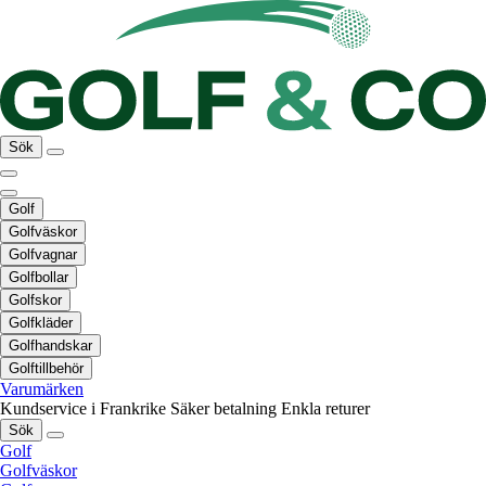
Sök
Golf
Golfväskor
Golfvagnar
Golfbollar
Golfskor
Golfkläder
Golfhandskar
Golftillbehör
Varumärken
Kundservice i Frankrike
Säker betalning
Enkla returer
Sök
Golf
Golfväskor