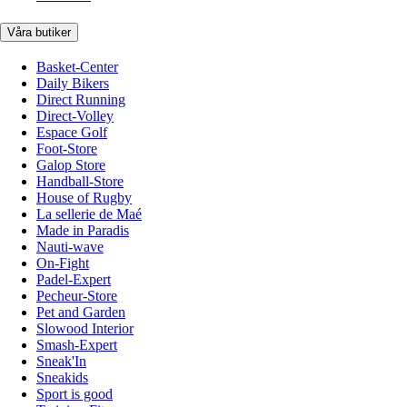
Våra butiker
Basket-Center
Daily Bikers
Direct Running
Direct-Volley
Espace Golf
Foot-Store
Galop Store
Handball-Store
House of Rugby
La sellerie de Maé
Made in Paradis
Nauti-wave
On-Fight
Padel-Expert
Pecheur-Store
Pet and Garden
Slowood Interior
Smash-Expert
Sneak'In
Sneakids
Sport is good