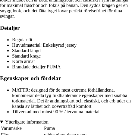
för maximal fräschör och fokus på banan. Den sydda kragen ger en
snygg look, och det lätta tyget lovar perfekt rörelsefrihet för dina
svingar.
Detaljer
Regular fit
Huvudmaterial: Enkelsyrad jersey
Standard längd
Standard krage
Korta ärmar
Brandade detaljer PUMA
Egenskaper och fördelar
MATTR: designad för de mest extrema förhållandena,
kombinerar detta tyg fukthanterande egenskaper med snabba
torkmaterial. Det är andningsbart och elastiskt, och erbjuder en
känsla av lätthet och oöverträffad komfort
Tillverkad med minst 90 % återvunna material
Ytterligare information
Varumärke
Puma
Färg
white glow-deep navy