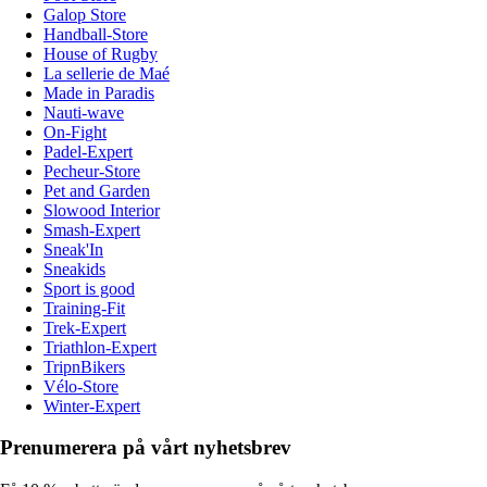
Galop Store
Handball-Store
House of Rugby
La sellerie de Maé
Made in Paradis
Nauti-wave
On-Fight
Padel-Expert
Pecheur-Store
Pet and Garden
Slowood Interior
Smash-Expert
Sneak'In
Sneakids
Sport is good
Training-Fit
Trek-Expert
Triathlon-Expert
TripnBikers
Vélo-Store
Winter-Expert
Prenumerera på vårt nyhetsbrev