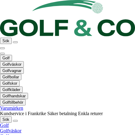
Sök
Golf
Golfväskor
Golfvagnar
Golfbollar
Golfskor
Golfkläder
Golfhandskar
Golftillbehör
Varumärken
Kundservice i Frankrike
Säker betalning
Enkla returer
Sök
Golf
Golfväskor