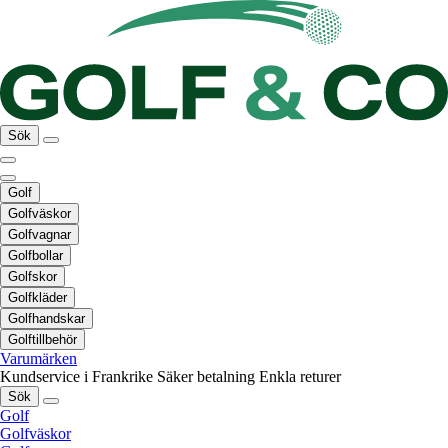
Sök
Golf
Golfväskor
Golfvagnar
Golfbollar
Golfskor
Golfkläder
Golfhandskar
Golftillbehör
Varumärken
Kundservice i Frankrike
Säker betalning
Enkla returer
Sök
Golf
Golfväskor