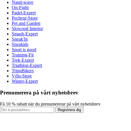
Nauti-wave
On-Fight
Padel-Expert
Pecheur-Store
Pet and Garden
Slowood Interior
Smash-Expert
Sneak'In
Sneakids
Sport is good
Training-Fit
Trek-Expert
Triathlon-Expert
TripnBikers
Vélo-Store
Winter-Expert
Prenumerera på vårt nyhetsbrev
Få 10 % rabatt när du prenumererar på vårt nyhetsbrev
Registrera dig