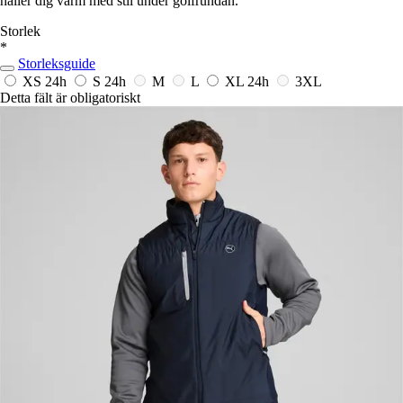
håller dig varm med stil under golfrundan.
Storlek
*
Storleksguide
XS
24h
S
24h
M
L
XL
24h
3XL
Detta fält är obligatoriskt