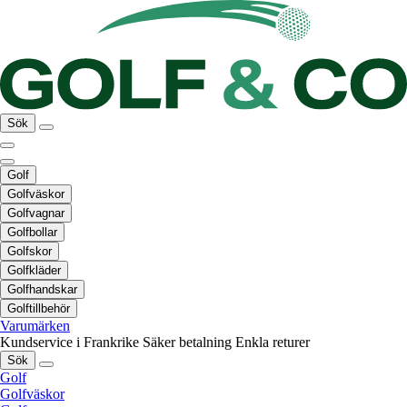
Sök
Golf
Golfväskor
Golfvagnar
Golfbollar
Golfskor
Golfkläder
Golfhandskar
Golftillbehör
Varumärken
Kundservice i Frankrike
Säker betalning
Enkla returer
Sök
Golf
Golfväskor