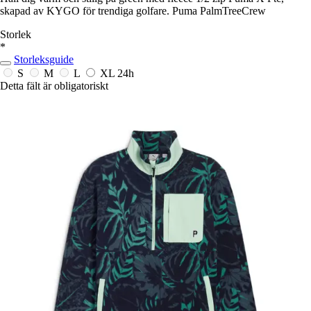
skapad av KYGO för trendiga golfare. Puma PalmTreeCrew
Storlek
*
Storleksguide
S
M
L
XL
24h
Detta fält är obligatoriskt