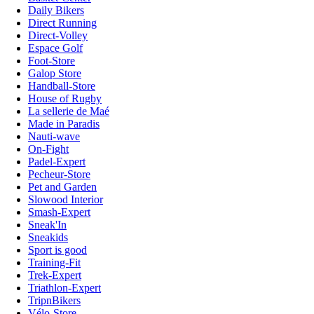
Daily Bikers
Direct Running
Direct-Volley
Espace Golf
Foot-Store
Galop Store
Handball-Store
House of Rugby
La sellerie de Maé
Made in Paradis
Nauti-wave
On-Fight
Padel-Expert
Pecheur-Store
Pet and Garden
Slowood Interior
Smash-Expert
Sneak'In
Sneakids
Sport is good
Training-Fit
Trek-Expert
Triathlon-Expert
TripnBikers
Vélo-Store