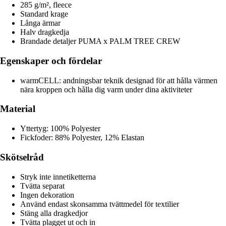
285 g/m², fleece
Standard krage
Långa ärmar
Halv dragkedja
Brandade detaljer PUMA x PALM TREE CREW
Egenskaper och fördelar
warmCELL: andningsbar teknik designad för att hålla värmen
nära kroppen och hålla dig varm under dina aktiviteter
Material
Yttertyg: 100% Polyester
Fickfoder: 88% Polyester, 12% Elastan
Skötselråd
Stryk inte innetiketterna
Tvätta separat
Ingen dekoration
Använd endast skonsamma tvättmedel för textilier
Stäng alla dragkedjor
Tvätta plagget ut och in