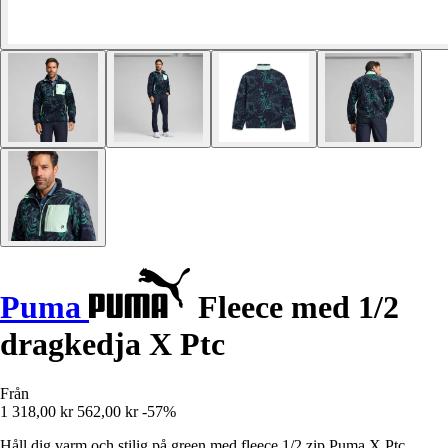
Puma
Fleece med 1/2
dragkedja X Ptc
Från
1 318,00 kr
562,00 kr
-57%
Håll dig varm och stilig på green med fleece 1/2 zip Puma X Ptc,