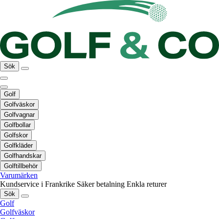
Sök
Golf
Golfväskor
Golfvagnar
Golfbollar
Golfskor
Golfkläder
Golfhandskar
Golftillbehör
Varumärken
Kundservice i Frankrike
Säker betalning
Enkla returer
Sök
Golf
Golfväskor