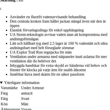
Skärning :
lös
:
Använder en fluorfri vattenavvisande behandling
Den centrala kroken fram håller jackan stängd även när den är
öppen
Elastisk förvaringsslinga för enkel upphängning
UA Storm-teknologin avvisar vatten utan att kompromissa med
andningsförmågan
Lätt och hållbart tyg med 2,5 lager är 100 % vattentätt och ultra
andningsbart med helt förseglade sömmar
UA Explor Trail Run regnjacka för män
Ventilation under armarna med nätpaneler inuti axlarna för mer
ventilation där du behöver det
Inbyggda handskar för extra skydd av händerna vid behov och
fönster för klocka på varje ärm för snabb åtkomst
Justérbar huva med skärm för en säker passform
Ytterligare information
Varumärke
Under Armour
Färg
antracit
Färg
Svart
Kön
Män
Åldersgrupp
Vuxen