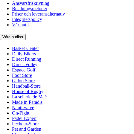
Ansvarsfriskrivning
Betalningsmetoder
Priser och leveransalternativ
Integritetspolicy
Vår butik
Våra butiker
Basket-Center
Daily Bikers
Direct Running
Direct-Volley
Espace Golf
Foot-Store
Galop Store
Handball-Store
House of Rugby
La sellerie de Maé
Made in Paradis
Nauti-wave
On-Fight
Padel-Expert
Pecheur-Store
Pet and Garden