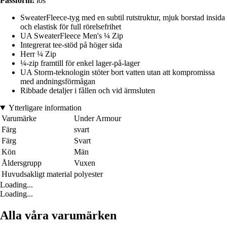
Passform:
lös
SweaterFleece-tyg med en subtil rutstruktur, mjuk borstad insida
och elastisk för full rörelsefrihet
UA SweaterFleece Men's ¼ Zip
Integrerat tee-stöd på höger sida
Herr ¼ Zip
¼-zip framtill för enkel lager-på-lager
UA Storm-teknologin stöter bort vatten utan att kompromissa
med andningsförmågan
Ribbade detaljer i fållen och vid ärmsluten
Ytterligare information
Varumärke
Under Armour
Färg
svart
Färg
Svart
Kön
Män
Åldersgrupp
Vuxen
Huvudsakligt material
polyester
Loading...
Loading...
Alla våra varumärken