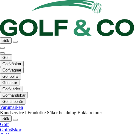
Sök
Golf
Golfväskor
Golfvagnar
Golfbollar
Golfskor
Golfkläder
Golfhandskar
Golftillbehör
Varumärken
Kundservice i Frankrike
Säker betalning
Enkla returer
Sök
Golf
Golfväskor