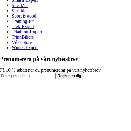
Smash-Expert
Sneak'In
Sneakids
Sport is good
Training-Fit
Trek-Expert
Triathlon-Expert
TripnBikers
Vélo-Store
Winter-Expert
Prenumerera på vårt nyhetsbrev
Få 10 % rabatt när du prenumererar på vårt nyhetsbrev
Registrera dig