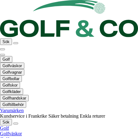
Sök
Golf
Golfväskor
Golfvagnar
Golfbollar
Golfskor
Golfkläder
Golfhandskar
Golftillbehör
Varumärken
Kundservice i Frankrike
Säker betalning
Enkla returer
Sök
Golf
Golfväskor