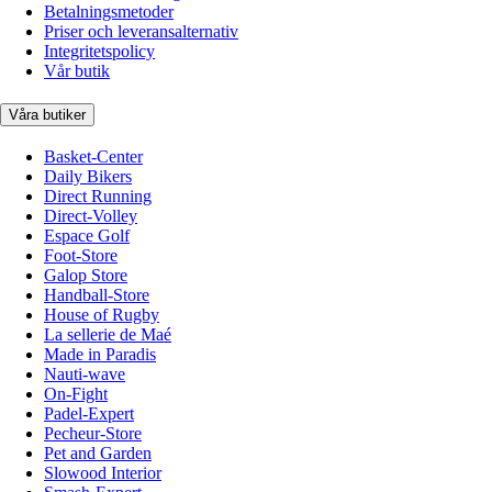
Betalningsmetoder
Priser och leveransalternativ
Integritetspolicy
Vår butik
Våra butiker
Basket-Center
Daily Bikers
Direct Running
Direct-Volley
Espace Golf
Foot-Store
Galop Store
Handball-Store
House of Rugby
La sellerie de Maé
Made in Paradis
Nauti-wave
On-Fight
Padel-Expert
Pecheur-Store
Pet and Garden
Slowood Interior