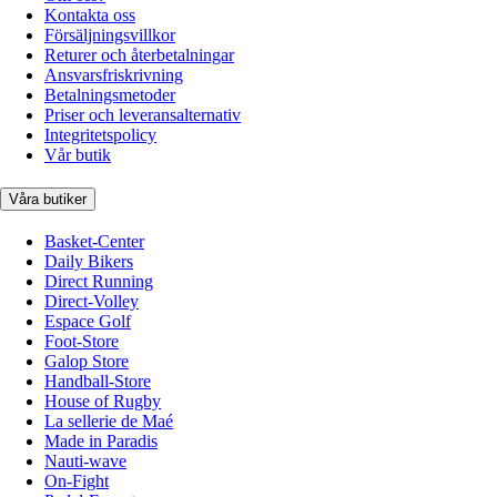
Kontakta oss
Försäljningsvillkor
Returer och återbetalningar
Ansvarsfriskrivning
Betalningsmetoder
Priser och leveransalternativ
Integritetspolicy
Vår butik
Våra butiker
Basket-Center
Daily Bikers
Direct Running
Direct-Volley
Espace Golf
Foot-Store
Galop Store
Handball-Store
House of Rugby
La sellerie de Maé
Made in Paradis
Nauti-wave
On-Fight