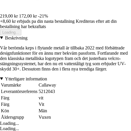
219,00 kr
172,00 kr
-21%
+8,60 kr
erbjuds pa din nasta bestallning
Krediteras efter att din
bestallning har bekraftats
Loading...
Beskrivning
Vår berömda keps i flytande metall är tillbaka 2022 med förbättrade
designfunktioner för en ännu mer bekväm passform. Fortfarande med
den klassiska metalliska logotypen fram och det justerbara velcro-
stängningssystemet, har den nu ett vattentåligt tyg som erbjuder UV-
skydd 30+. Dessutom finns den i flera nya trendiga färger.
Ytterligare information
Varumärke
Callaway
Leverantörsreferens
5212043
Färg
vit
Färg
Vit
Kön
Män
Åldersgrupp
Vuxen
Loading...
Loading...