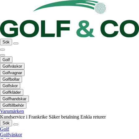
Sök
Golf
Golfväskor
Golfvagnar
Golfbollar
Golfskor
Golfkläder
Golfhandskar
Golftillbehör
Varumärken
Kundservice i Frankrike
Säker betalning
Enkla returer
Sök
Golf
Golfväskor