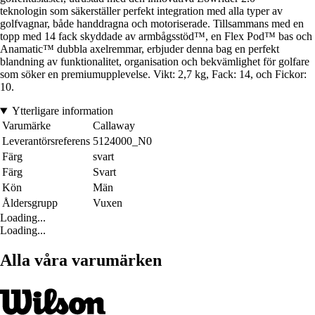
teknologin som säkerställer perfekt integration med alla typer av
golfvagnar, både handdragna och motoriserade. Tillsammans med en
topp med 14 fack skyddade av armbågsstöd™, en Flex Pod™ bas och
Anamatic™ dubbla axelremmar, erbjuder denna bag en perfekt
blandning av funktionalitet, organisation och bekvämlighet för golfare
som söker en premiumupplevelse. Vikt: 2,7 kg, Fack: 14, och Fickor:
10.
Ytterligare information
Varumärke
Callaway
Leverantörsreferens
5124000_N0
Färg
svart
Färg
Svart
Kön
Män
Åldersgrupp
Vuxen
Loading...
Loading...
Alla våra varumärken