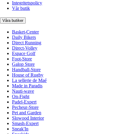
Integritetspolicy
Vår butik
Våra butiker
Basket-Center
Daily Bikers
Direct Running
Direct-Volley
Espace Golf
Foot-Store
Galop Store
Handball-Store
House of Rugby
La sellerie de Maé
Made in Paradis
Nauti-wave
On-Fight
Padel-Expert
Pecheur-Store
Pet and Garden
Slowood Interior
Smash-Expert
Sneak'In