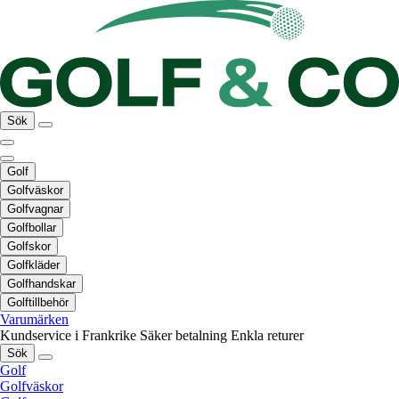
Sök
Golf
Golfväskor
Golfvagnar
Golfbollar
Golfskor
Golfkläder
Golfhandskar
Golftillbehör
Varumärken
Kundservice i Frankrike
Säker betalning
Enkla returer
Sök
Golf
Golfväskor