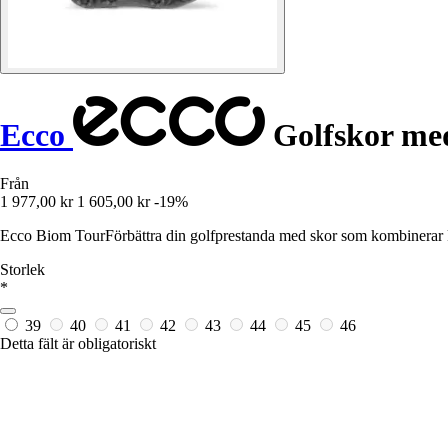
Ecco
Golfskor me
Från
1 977,00 kr
1 605,00 kr
-19%
Ecco Biom TourFörbättra din golfprestanda med skor som kombinerar ko
Storlek
*
39
40
41
42
43
44
45
46
Detta fält är obligatoriskt