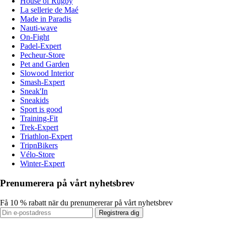
House of Rugby
La sellerie de Maé
Made in Paradis
Nauti-wave
On-Fight
Padel-Expert
Pecheur-Store
Pet and Garden
Slowood Interior
Smash-Expert
Sneak'In
Sneakids
Sport is good
Training-Fit
Trek-Expert
Triathlon-Expert
TripnBikers
Vélo-Store
Winter-Expert
Prenumerera på vårt nyhetsbrev
Få 10 % rabatt när du prenumererar på vårt nyhetsbrev
Registrera dig