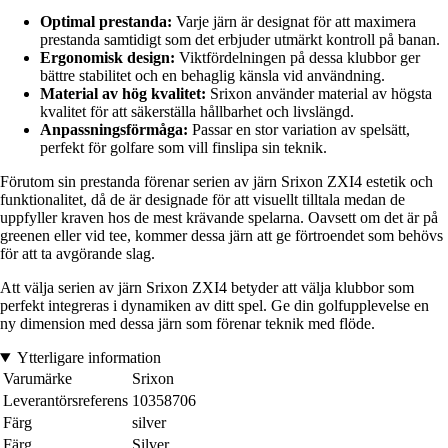
Optimal prestanda:
Varje järn är designat för att maximera
prestanda samtidigt som det erbjuder utmärkt kontroll på banan.
Ergonomisk design:
Viktfördelningen på dessa klubbor ger
bättre stabilitet och en behaglig känsla vid användning.
Material av hög kvalitet:
Srixon använder material av högsta
kvalitet för att säkerställa hållbarhet och livslängd.
Anpassningsförmåga:
Passar en stor variation av spelsätt,
perfekt för golfare som vill finslipa sin teknik.
Förutom sin prestanda förenar serien av järn Srixon ZXI4 estetik och
funktionalitet, då de är designade för att visuellt tilltala medan de
uppfyller kraven hos de mest krävande spelarna. Oavsett om det är på
greenen eller vid tee, kommer dessa järn att ge förtroendet som behövs
för att ta avgörande slag.
Att välja serien av järn Srixon ZXI4 betyder att välja klubbor som
perfekt integreras i dynamiken av ditt spel. Ge din golfupplevelse en
ny dimension med dessa järn som förenar teknik med flöde.
Ytterligare information
Varumärke
Srixon
Leverantörsreferens
10358706
Färg
silver
Färg
Silver