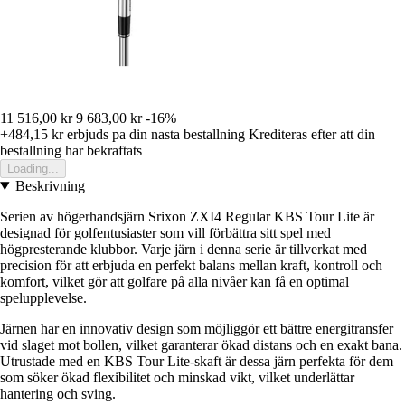
11 516,00 kr
9 683,00 kr
-16%
+484,15 kr
erbjuds pa din nasta bestallning
Krediteras efter att din
bestallning har bekraftats
Loading...
Beskrivning
Serien av högerhandsjärn Srixon ZXI4 Regular KBS Tour Lite är
designad för golfentusiaster som vill förbättra sitt spel med
högpresterande klubbor. Varje järn i denna serie är tillverkat med
precision för att erbjuda en perfekt balans mellan kraft, kontroll och
komfort, vilket gör att golfare på alla nivåer kan få en optimal
spelupplevelse.
Järnen har en innovativ design som möjliggör ett bättre energitransfer
vid slaget mot bollen, vilket garanterar ökad distans och en exakt bana.
Utrustade med en KBS Tour Lite-skaft är dessa järn perfekta för dem
som söker ökad flexibilitet och minskad vikt, vilket underlättar
hantering och sving.