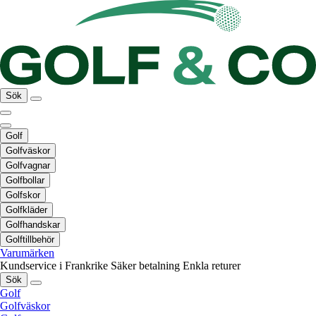
Sök
Golf
Golfväskor
Golfvagnar
Golfbollar
Golfskor
Golfkläder
Golfhandskar
Golftillbehör
Varumärken
Kundservice i Frankrike
Säker betalning
Enkla returer
Sök
Golf
Golfväskor