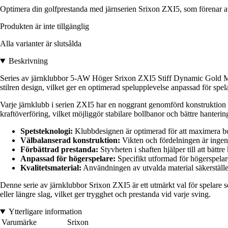
Optimera din golfprestanda med järnserien Srixon ZXI5, som förenar 
Produkten är inte tillgänglig
Alla varianter är slutsålda
Beskrivning
Series av järnklubbor 5-AW Höger Srixon ZXI5 Stiff Dynamic Gold Mid 
stilren design, vilket ger en optimerad spelupplevelse anpassad för spel
Varje järnklubb i serien ZXI5 har en noggrant genomförd konstruktion s
kraftöverföring, vilket möjliggör stabilare bollbanor och bättre hanterin
Spetsteknologi:
Klubbdesignen är optimerad för att maximera bollh
Välbalanserad konstruktion:
Vikten och fördelningen är ingenj
Förbättrad prestanda:
Styvheten i shaften hjälper till att bätt
Anpassad för högerspelare:
Specifikt utformad för högerspelare
Kvalitetsmaterial:
Användningen av utvalda material säkerställer
Denne serie av järnklubbor Srixon ZXI5 är ett utmärkt val för spelare so
eller längre slag, vilket ger trygghet och prestanda vid varje sving.
Ytterligare information
Varumärke
Srixon