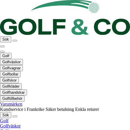
Sök
Golf
Golfväskor
Golfvagnar
Golfbollar
Golfskor
Golfkläder
Golfhandskar
Golftillbehör
Varumärken
Kundservice i Frankrike
Säker betalning
Enkla returer
Sök
Golf
Golfväskor