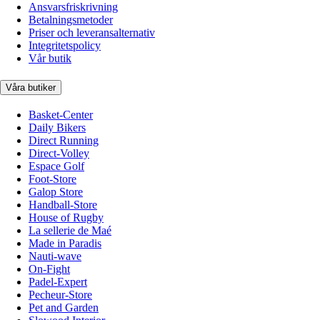
Ansvarsfriskrivning
Betalningsmetoder
Priser och leveransalternativ
Integritetspolicy
Vår butik
Våra butiker
Basket-Center
Daily Bikers
Direct Running
Direct-Volley
Espace Golf
Foot-Store
Galop Store
Handball-Store
House of Rugby
La sellerie de Maé
Made in Paradis
Nauti-wave
On-Fight
Padel-Expert
Pecheur-Store
Pet and Garden