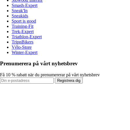
Slowood Interior
Smash-Expert
Sneak'In
Sneakids
Sport is good
Training-Fit
Trek-Expert
Triathlon-Expert
TripnBikers
Vélo-Store
Winter-Expert
Prenumerera på vårt nyhetsbrev
Få 10 % rabatt när du prenumererar på vårt nyhetsbrev
Registrera dig