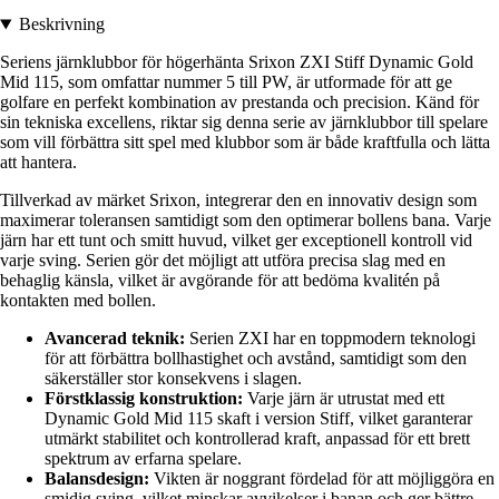
Beskrivning
Seriens järnklubbor för högerhänta Srixon ZXI Stiff Dynamic Gold
Mid 115, som omfattar nummer 5 till PW, är utformade för att ge
golfare en perfekt kombination av prestanda och precision. Känd för
sin tekniska excellens, riktar sig denna serie av järnklubbor till spelare
som vill förbättra sitt spel med klubbor som är både kraftfulla och lätta
att hantera.
Tillverkad av märket Srixon, integrerar den en innovativ design som
maximerar toleransen samtidigt som den optimerar bollens bana. Varje
järn har ett tunt och smitt huvud, vilket ger exceptionell kontroll vid
varje sving. Serien gör det möjligt att utföra precisa slag med en
behaglig känsla, vilket är avgörande för att bedöma kvalitén på
kontakten med bollen.
Avancerad teknik:
Serien ZXI har en toppmodern teknologi
för att förbättra bollhastighet och avstånd, samtidigt som den
säkerställer stor konsekvens i slagen.
Förstklassig konstruktion:
Varje järn är utrustat med ett
Dynamic Gold Mid 115 skaft i version Stiff, vilket garanterar
utmärkt stabilitet och kontrollerad kraft, anpassad för ett brett
spektrum av erfarna spelare.
Balansdesign:
Vikten är noggrant fördelad för att möjliggöra en
smidig sving, vilket minskar avvikelser i banan och ger bättre