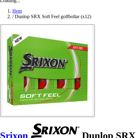
Loading...
Hem
/
Dunlop SRX Soft Feel golfbollar (x12)
Srixon
Dunlop SRX So