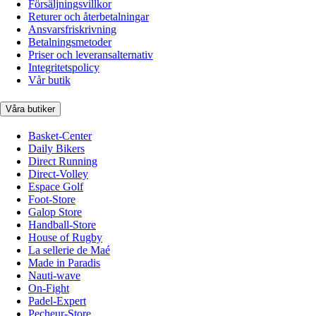
Försäljningsvillkor
Returer och återbetalningar
Ansvarsfriskrivning
Betalningsmetoder
Priser och leveransalternativ
Integritetspolicy
Vår butik
Våra butiker
Basket-Center
Daily Bikers
Direct Running
Direct-Volley
Espace Golf
Foot-Store
Galop Store
Handball-Store
House of Rugby
La sellerie de Maé
Made in Paradis
Nauti-wave
On-Fight
Padel-Expert
Pecheur-Store