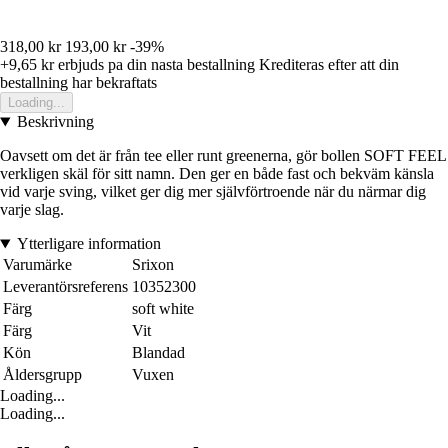
318,00 kr
193,00 kr
-39%
+9,65 kr
erbjuds pa din nasta bestallning
Krediteras efter att din
bestallning har bekraftats
Loading...
Beskrivning
Oavsett om det är från tee eller runt greenerna, gör bollen SOFT FEEL
verkligen skäl för sitt namn. Den ger en både fast och bekväm känsla
vid varje sving, vilket ger dig mer självförtroende när du närmar dig
varje slag.
Ytterligare information
Varumärke
Srixon
Leverantörsreferens
10352300
Färg
soft white
Färg
Vit
Kön
Blandad
Åldersgrupp
Vuxen
Loading...
Loading...