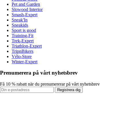
Pet and Garden
Slowood Interior
Smash-Expert
Sneak'In
Sneakids
Sport is good
Training-Fit
Trek-Expert
Triathlon-Expert
TripnBikers
Vélo-Store
Winter-Expert
Prenumerera på vårt nyhetsbrev
Få 10 % rabatt när du prenumererar på vårt nyhetsbrev
Registrera dig