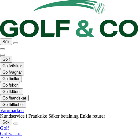
Sök
Golf
Golfväskor
Golfvagnar
Golfbollar
Golfskor
Golfkläder
Golfhandskar
Golftillbehör
Varumärken
Kundservice i Frankrike
Säker betalning
Enkla returer
Sök
Golf
Golfväskor