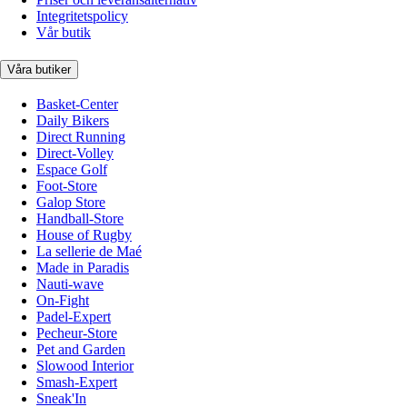
Integritetspolicy
Vår butik
Våra butiker
Basket-Center
Daily Bikers
Direct Running
Direct-Volley
Espace Golf
Foot-Store
Galop Store
Handball-Store
House of Rugby
La sellerie de Maé
Made in Paradis
Nauti-wave
On-Fight
Padel-Expert
Pecheur-Store
Pet and Garden
Slowood Interior
Smash-Expert
Sneak'In