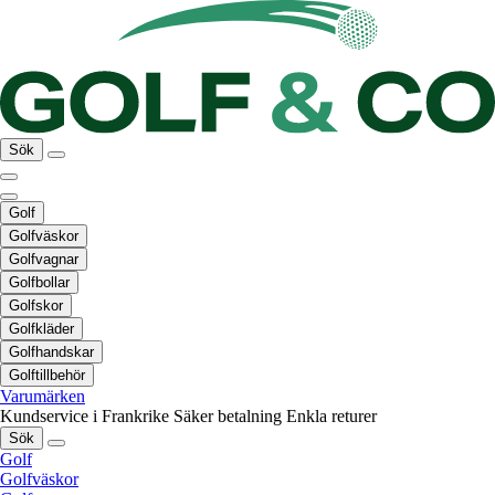
Sök
Golf
Golfväskor
Golfvagnar
Golfbollar
Golfskor
Golfkläder
Golfhandskar
Golftillbehör
Varumärken
Kundservice i Frankrike
Säker betalning
Enkla returer
Sök
Golf
Golfväskor