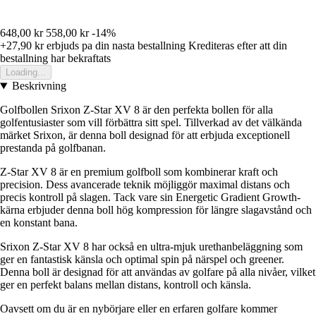
648,00 kr
558,00 kr
-14%
+27,90 kr
erbjuds pa din nasta bestallning
Krediteras efter att din
bestallning har bekraftats
Loading...
Beskrivning
Golfbollen Srixon Z-Star XV 8 är den perfekta bollen för alla
golfentusiaster som vill förbättra sitt spel. Tillverkad av det välkända
märket Srixon, är denna boll designad för att erbjuda exceptionell
prestanda på golfbanan.
Z-Star XV 8 är en premium golfboll som kombinerar kraft och
precision. Dess avancerade teknik möjliggör maximal distans och
precis kontroll på slagen. Tack vare sin Energetic Gradient Growth-
kärna erbjuder denna boll hög kompression för längre slagavstånd och
en konstant bana.
Srixon Z-Star XV 8 har också en ultra-mjuk urethanbeläggning som
ger en fantastisk känsla och optimal spin på närspel och greener.
Denna boll är designad för att användas av golfare på alla nivåer, vilket
ger en perfekt balans mellan distans, kontroll och känsla.
Oavsett om du är en nybörjare eller en erfaren golfare kommer