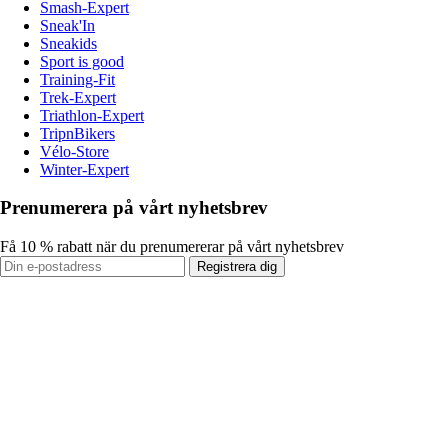
Smash-Expert
Sneak'In
Sneakids
Sport is good
Training-Fit
Trek-Expert
Triathlon-Expert
TripnBikers
Vélo-Store
Winter-Expert
Prenumerera på vårt nyhetsbrev
Få 10 % rabatt när du prenumererar på vårt nyhetsbrev
Registrera dig