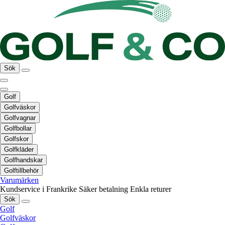
Sök
Golf
Golfväskor
Golfvagnar
Golfbollar
Golfskor
Golfkläder
Golfhandskar
Golftillbehör
Varumärken
Kundservice i Frankrike
Säker betalning
Enkla returer
Sök
Golf
Golfväskor