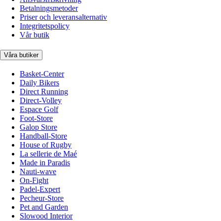
Betalningsmetoder
Priser och leveransalternativ
Integritetspolicy
Vår butik
Våra butiker
Basket-Center
Daily Bikers
Direct Running
Direct-Volley
Espace Golf
Foot-Store
Galop Store
Handball-Store
House of Rugby
La sellerie de Maé
Made in Paradis
Nauti-wave
On-Fight
Padel-Expert
Pecheur-Store
Pet and Garden
Slowood Interior