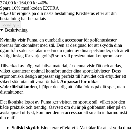
274,00 kr
164,00 kr
-40%
Spara 10%
med koden
EXTRA
+8,20 kr
erbjuds pa din nasta bestallning
Krediteras efter att din
bestallning har bekraftats
Loading...
Beskrivning
Kvinnlig visir Puma, en oumbärlig accessoar för golfentusiaster,
förenar funktionalitet med stil. Den är designad för att skydda dina
ögon från solens strålar medan du njuter av dina spelstunder, och är ett
viktigt inslag för varje golfsjö som vill prestera utan kompromisser.
Tillverkad av högkvalitativa material, är denna visir lätt och andas,
vilket garanterar optimal komfort under dina sportaktiviteter. Dess
ergonomiska design anpassar sig perfekt till huvudet och erbjuder ett
säkert stöd utan att vara för hårt.
Anpassad för olika
väderförhållanden
, hjälper den dig att hålla fokus på ditt spel, utan
distraktioner.
Det ikoniska logot av Puma ger visiren en sportig stil, vilket gör den
både praktisk och trendig. Oavsett om du är på golfbanan eller på en
avslappnad utflykt, kommer denna accessoar att smälta in harmoniskt i
din outfit.
Soliskt skydd:
Blockerar effektivt UV-strålar för att skydda dina