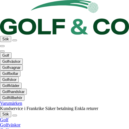
Sök
Golf
Golfväskor
Golfvagnar
Golfbollar
Golfskor
Golfkläder
Golfhandskar
Golftillbehör
Varumärken
Kundservice i Frankrike
Säker betalning
Enkla returer
Sök
Golf
Golfväskor