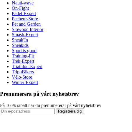
Nauti-wave
On-Fight
Padel-Expert
Pecheur-Store
Pet and Garden
Slowood Interior
Smash-Expert
Sneak'In
Sneakids
Sport is good
Training-Fit
Trek-Expert
Triathlon-Expert
TripnBikers
Vélo-Store
Winter-Expert
Prenumerera på vårt nyhetsbrev
Få 10 % rabatt när du prenumererar på vårt nyhetsbrev
Registrera dig