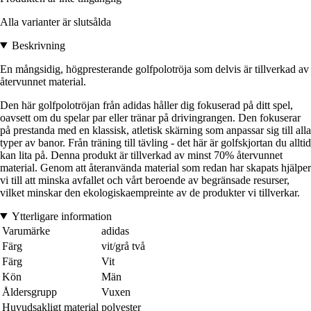
Alla varianter är slutsålda
Beskrivning
En mångsidig, högpresterande golfpolotröja som delvis är tillverkad av
återvunnet material.
Den här golfpolotröjan från adidas håller dig fokuserad på ditt spel,
oavsett om du spelar par eller tränar på drivingrangen. Den fokuserar
på prestanda med en klassisk, atletisk skärning som anpassar sig till alla
typer av banor. Från träning till tävling - det här är golfskjortan du alltid
kan lita på. Denna produkt är tillverkad av minst 70% återvunnet
material. Genom att återanvända material som redan har skapats hjälper
vi till att minska avfallet och vårt beroende av begränsade resurser,
vilket minskar den ekologiskaempreinte av de produkter vi tillverkar.
Ytterligare information
Varumärke
adidas
Färg
vit/grå två
Färg
Vit
Kön
Män
Åldersgrupp
Vuxen
Huvudsakligt material
polyester