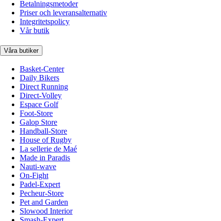
Betalningsmetoder
Priser och leveransalternativ
Integritetspolicy
Vår butik
Våra butiker
Basket-Center
Daily Bikers
Direct Running
Direct-Volley
Espace Golf
Foot-Store
Galop Store
Handball-Store
House of Rugby
La sellerie de Maé
Made in Paradis
Nauti-wave
On-Fight
Padel-Expert
Pecheur-Store
Pet and Garden
Slowood Interior
Smash-Expert