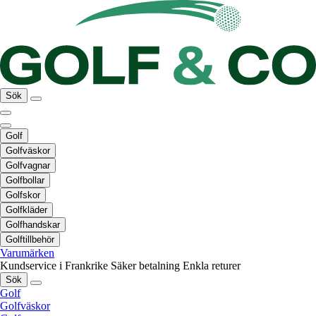
Sök
Golf
Golfväskor
Golfvagnar
Golfbollar
Golfskor
Golfkläder
Golfhandskar
Golftillbehör
Varumärken
Kundservice i Frankrike
Säker betalning
Enkla returer
Sök
Golf
Golfväskor